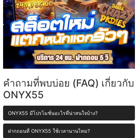
คำถามที่พบบ่อย (FAQ) เกี่ยวกับ
ONYX55
ONYX55 มีโปรโมชั่นอะไรที่น่าสนใจบ้าง?
ฝากถอนที่ ONYX55 ใช้เวลานานไหม?