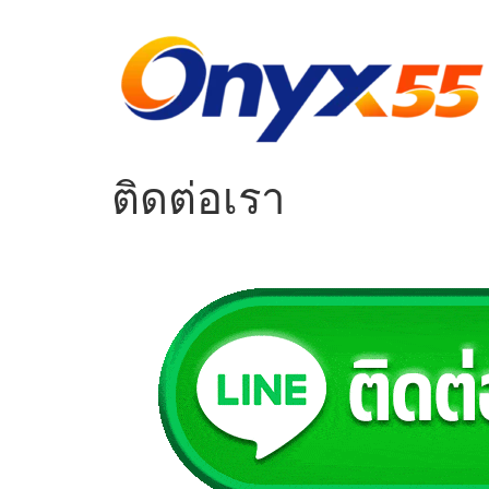
ติดต่อเรา